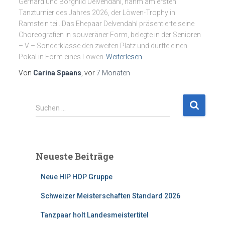
Gerhard und Borghild Delvendahl, nahm am ersten
Tanzturnier des Jahres 2026, der Löwen-Trophy in
Ramstein teil. Das Ehepaar Delvendahl präsentierte seine
Choreografien in souveräner Form, belegte in der Senioren
– V – Sonderklasse den zweiten Platz und durfte einen
Pokal in Form eines Löwen
Weiterlesen
Von
Carina Spaans
, vor
7 Monaten
S
Suchen …
u
c
h
e
Neueste Beiträge
n
n
Neue HIP HOP Gruppe
a
c
Schweizer Meisterschaften Standard 2026
h
:
Tanzpaar holt Landesmeistertitel