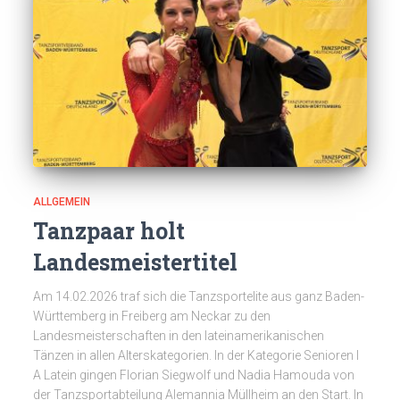
ALLGEMEIN
Tanzpaar holt
Landesmeistertitel
Am 14.02.2026 traf sich die Tanzsportelite aus ganz Baden-
Württemberg in Freiberg am Neckar zu den
Landesmeisterschaften in den lateinamerikanischen
Tänzen in allen Alterskategorien. In der Kategorie Senioren I
A Latein gingen Florian Siegwolf und Nadia Hamouda von
der Tanzsportabteilung Alemannia Müllheim an den Start. In