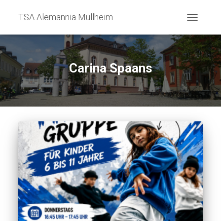
TSA Alemannia Müllheim
NAVIGATI
UMSCHAL
Carina Spaans