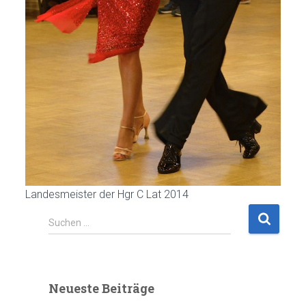
Landesmeister der Hgr C Lat 2014
S
Suchen …
u
c
h
e
Neueste Beiträge
n