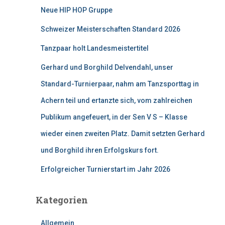
n
Neue HIP HOP Gruppe
a
c
Schweizer Meisterschaften Standard 2026
h
:
Tanzpaar holt Landesmeistertitel
Gerhard und Borghild Delvendahl, unser
Standard-Turnierpaar, nahm am Tanzsporttag in
Achern teil und ertanzte sich, vom zahlreichen
Publikum angefeuert, in der Sen V S – Klasse
wieder einen zweiten Platz. Damit setzten Gerhard
und Borghild ihren Erfolgskurs fort.
Erfolgreicher Turnierstart im Jahr 2026
Kategorien
Allgemein