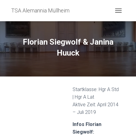
TSA Alemannia Müllheim
N
A
V
I
G
Florian Siegwolf & Janina
A
T
Huuck
I
O
N
U
M
S
Startklasse: Hgr A Std
C
H
| Hgr A Lat
A
Aktive Zeit: April 2014
L
– Juli 2019
T
E
Infos Florian
N
Siegwolf: